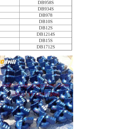
DB958S
DB934S
DB978
DB10S
DB12S
DB1214S
DB15S
DB1712S