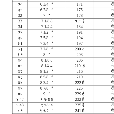
३०
6 3/4 〞
171
रों
३१
6 7/8 〞
175
रों
32
7 〞
178
रों
33
7 1/8 8
१1१ है
रों
34
7 1/4 4
184
रों
३५
7 1/2 〞
191
रों
३६
7 5/8 〞
194
रों
३।
7 3/4 〞
197
रों
३।
7 7/8 〞
200 रु
रों
३ ९
8 〞
203
रों
४०
8 1/8 8
206
रों
४१
8 1/4 4
210. है
रों
४२
8 1/2 〞
216
रों
४३
8 5/8 〞
219
रों
४४
8 3/4 〞
222 है
रों
४५
8 7/8 〞
225
रों
४६
9 〞
229 है
रों
४ 47
९ १/ 9 8
232 है
रों
४ 48
९ १/४ 4
235 है
रों
४ ९
९ १/२ 〞
241 है
रों