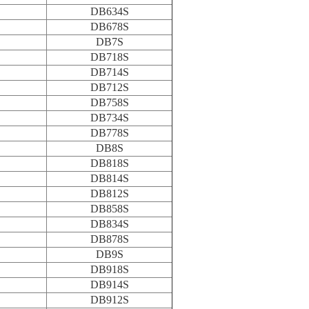
DB634S
DB678S
DB7S
DB718S
DB714S
DB712S
DB758S
DB734S
DB778S
DB8S
DB818S
DB814S
DB812S
DB858S
DB834S
DB878S
DB9S
DB918S
DB914S
DB912S