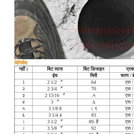
विनिर्देश
नहीं।
बिट व्यास
बिट डिजाइन
प्रक
इंच
मिमी
चरण / श
1
2 1/2 〞
64
एस /
२
2 3/4 〞
70
एस /
३
2 15/16 〞
.५
एस /
४
3 〞
.६
एस /
५
3 1/8 8
। ९
एस /
६
3 1/4 4
83
एस /
।
3 1/2 〞
89. है
एस /
।
3 5/8 〞
92
एस /