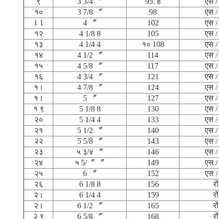
९
3 3/4 〞
95. है
एस /
१०
3 7/8 〞
98
एस /
1 1
4 〞
102
एस /
१२
4 1/8 8
105
एस /
१३
4 1/4 4
१० 108
एस /
१४
4 1/2 〞
114
एस /
१५
4 5/8 〞
117
एस /
१६
4 3/4 〞
121
एस /
१।
4 7/8 〞
124
एस /
१।
5 〞
127
एस /
१ ९
5 1/8 8
130
एस /
२०
5 1/4 4
133
एस /
२१
5 1/2 〞
140
एस /
२२
5 5/8 〞
143
एस /
२३
५ ३/४ 〞
146
एस /
२४
५ 5/〞 〞
149
एस /
२५
6 〞
152
एस /
२६
6 1/8 8
156
रों
२।
6 1/4 4
159
रों
२।
6 1/2 〞
165
रों
२ ९
6 5/8 〞
168
रों