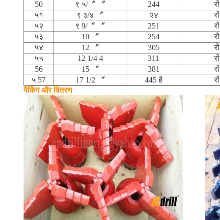
50
९ ५/〞 〞
244
रों
५१
९ ३/४ 〞
२४
रों
५२
९ 9/〞 〞
251
रों
५३
10 〞
254
रों
५४
12 〞
305
रों
५५
12 1/4 4
311
रों
56
15 〞
381
रों
५ 57
17 1/2 〞
445 है
रों
पैकिंग और वितरण