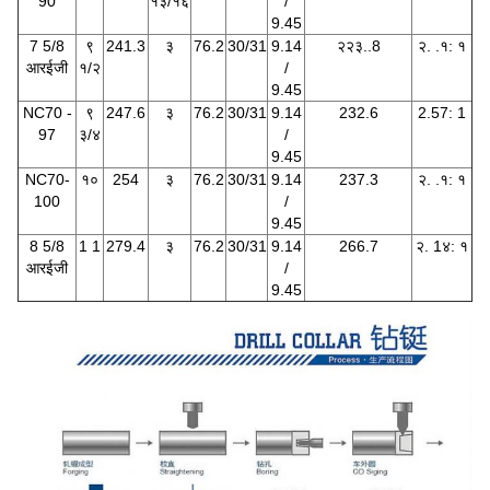
90
१३/१६
/
9.45
7 5/8
९
241.3
३
76.2
30/31
9.14
२२३..8
२. .१: १
आरईजी
१/२
/
9.45
NC70 -
९
247.6
३
76.2
30/31
9.14
232.6
2.57: 1
97
३/४
/
9.45
NC70-
१०
254
३
76.2
30/31
9.14
237.3
२. .१: १
100
/
9.45
8 5/8
1 1
279.4
३
76.2
30/31
9.14
266.7
२. 1४: १
आरईजी
/
9.45