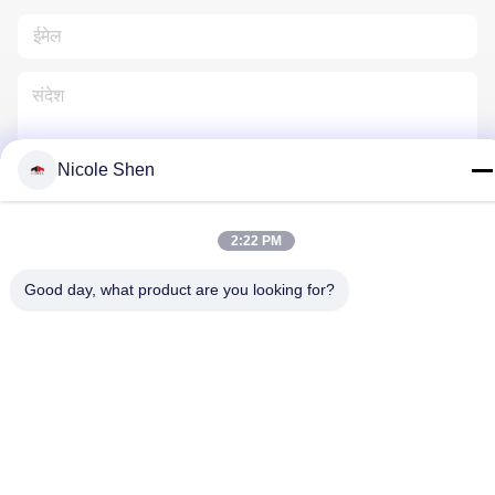
Nicole Shen
हमसे संपर्क करें
2:22 PM
Good day, what product are you looking for?
गोपनीयता नीति
|
साइटमैप
| चीन अच्छा गुणवत्ता रॉक ड्रिलिंग रिग आपूर्तिकर्ता.
कॉपीराइट © 2018-2026 Beijing Jincheng Mining Technology Co.,
Ltd. . सब सभी अधिकार सुरक्षित.