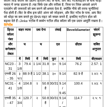
कॉलर लीड कॉलर का उद्देश्य ड्रिलिंग बिट के बीच, और बिट स्टेबलाइज़र के बीच थोड़ी
मात्रा में जगह डालना है।यह सिर्फ एक और तरीका है, जिस पर जिंक आपको अपने
प्रदर्शन की जरूरतों को कम करने की क्षमता देता है, क्योंकि नीचे की तरफ चुनौतियां
पैदा होती हैं।बिट के बीच इस छोटे अंतर को जोड़कर, और बिट स्टैब के पास, आप बिट
को थोड़ा सा कम करते हुए BHA राइट को सख्त करते हैं, इसलिए स्ट्रैटर होल को
बढ़ावा देते हैं।Jinke स्टॉक में कार्बन स्टील लीड कॉलर की एक उदार आपूर्ति रखता है।
विनिर्देश
ड्रिल
बाहर व्यास
उबा देना
लंबाई
Beveldiameter
संदर्भ
कॉलर
झुकना
नंबर
और
घ
घ
एल
डीएफ
शक्ति
कनेक्शन
अनुपात
लेबल
में
मिमी
में
मिमी
फुट
म
मिमी
बीएसआर
NC23 -
3
79.4
1 1/4
31.8
३०
9.14
76.2
2.57: 1
31
1/8
एनसी 26
३
88.9 है
1 1/2
38.1
३०
9.14
82.9 है
२.४२: १
- 35
१/२
NC31 -
4
104.8
२
50.8
30/31
9.14
100.4
२.४३: १
41
1/8
है
/
9.45
एनसी 35
4
120.7
२
50.8
30/31
9.14
114.7
२.५: १
- 47
3/4
है
/