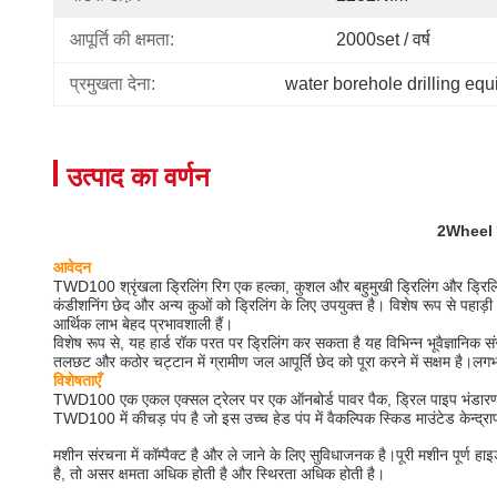
आपूर्ति की क्षमता:
2000set / वर्ष
प्रमुखता देना:
water borehole drilling eq
उत्पाद का वर्णन
2Wheel ट्र
आवेदन
TWD100 श्रृंखला ड्रिलिंग रिग एक हल्का, कुशल और बहुमुखी ड्रिलिंग और ड्रिलिंग
कंडीशनिंग छेद और अन्य कुओं को ड्रिलिंग के लिए उपयुक्त है। विशेष रूप से पहाड़ी
आर्थिक लाभ बेहद प्रभावशाली हैं।
विशेष रूप से, यह हार्ड रॉक परत पर ड्रिलिंग कर सकता है यह विभिन्न भूवैज्ञा
तलछट और कठोर चट्टान में ग्रामीण जल आपूर्ति छेद को पूरा करने में सक्षम है।लग
विशेषताएँ
TWD100 एक एकल एक्सल ट्रेलर पर एक ऑनबोर्ड पावर पैक, ड्रिल पाइप भंडारण और फो
TWD100 में कीचड़ पंप है जो इस उच्च हेड पंप में वैकल्पिक स्किड माउंटेड केन्द्
मशीन संरचना में कॉम्पैक्ट है और ले जाने के लिए सुविधाजनक है।पूरी मशीन पूर्ण ह
है, तो असर क्षमता अधिक होती है और स्थिरता अधिक होती है।