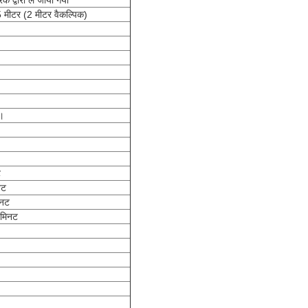
क द्वारा ले जाया गया
 मीटर (2 मीटर वैकल्पिक)
।
ट
नट
िनट
 मिनट