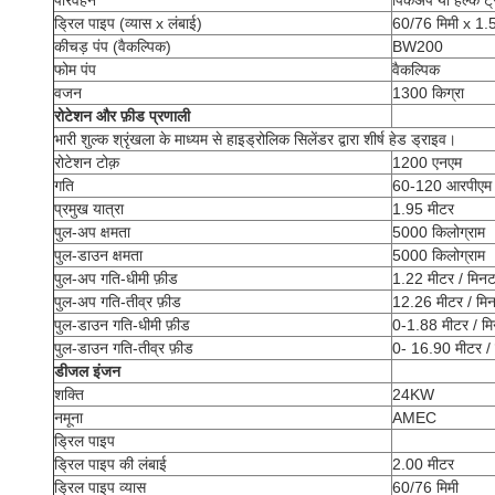
परिवहन
पिकअप या हल्के ट्र
ड्रिल पाइप (व्यास x लंबाई)
60/76 मिमी x 1.5
कीचड़ पंप (वैकल्पिक)
BW200
फोम पंप
वैकल्पिक
वजन
1300 किग्रा
रोटेशन और फ़ीड प्रणाली
भारी शुल्क श्रृंखला के माध्यम से हाइड्रोलिक सिलेंडर द्वारा शीर्ष हेड ड्राइव।
रोटेशन टोक़
1200 एनएम
गति
60-120 आरपीएम
प्रमुख यात्रा
1.95 मीटर
पुल-अप क्षमता
5000 किलोग्राम
पुल-डाउन क्षमता
5000 किलोग्राम
पुल-अप गति-धीमी फ़ीड
1.22 मीटर / मिन
पुल-अप गति-तीव्र फ़ीड
12.26 मीटर / मि
पुल-डाउन गति-धीमी फ़ीड
0-1.88 मीटर / म
पुल-डाउन गति-तीव्र फ़ीड
0- 16.90 मीटर /
डीजल इंजन
शक्ति
24KW
नमूना
AMEC
ड्रिल पाइप
ड्रिल पाइप की लंबाई
2.00 मीटर
ड्रिल पाइप व्यास
60/76 मिमी