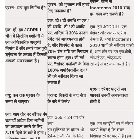
प्रश्न: कौन से
प्रश्न: जो भुगतान शर्तें हमारे
प्रश्न: आप मूल निर्माता हैं?
Incoterms 2010 शब्द
लिए उपलब्ध हैं?
हम काम कर सकते हैं?
एक: टी / टी अवधि या एल /
सी अवधि।टी / टी अवधि
एक: हम JCDRILL एक
एक: हाँ, हम JCDRILL
पर, अग्रिम में 30% डाउन
पेशेवर और अंतरराष्ट्रीय
चीन में ड्रिलिंग मशीनरी में
पेमेंट की आवश्यकता होती
कंपनी है, सभी Incoterms
एक आधिकारिक अग्रणी
है, और शिपमेंट से पहले
2010 शर्तों को स्वीकार करते
निर्माण है और हमारे पास पूरी
70% शेष राशि का निपटान
हैं, आम तौर पर हम एफओबी,
श्रृंखला के उत्पाद हैं जिनकी
करना होगा।एल / सी टर्म
सीआईएफ, सीएफआर,
आपको आवश्यकता है।
पर, "सॉफ्ट क्लॉज" के बिना
सीआईपी पर काम करते हैं।
100% अपरिवर्तनीय एल /
सी को स्वीकार किया जा
सकता है।
प्रश्न: स्पेयर पार्ट्स जब
क्यू: कब तक प्रसव के
प्रश्न: बिक्री के बाद सेवा
आपको उनकी आवश्यकता
समय ले जाएगा?
के बारे में कैसे?
होती है
एक: आम तौर पर कीचड़ पंप
एक: 365 × 24 वर्ष-दौर
उत्पादों आदेश दिया मशीनों
सेवा
एक: हम महाद्वीपों भर में स्पेयर
का उत्पादन करने के लिए
हम छुट्टियों के दौरान भी
पार्ट्स केंद्र है कि शेयर
3-15 दिनों के बारे में होगा।
24-घंटे की सेवा के लिए
विशेषज्ञ स्पेयर पार्ट्स है।हम