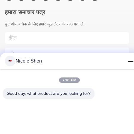
हमारा समाचार पत्र
छूट और अधिक के लिए हमारे न्यूज़लेटर की सदस्यता लें।
Nicole Shen
7:41 PM
हमसे संपर्क करें
Good day, what product are you looking for?
गोपनीयता नीति
|
साइटमैप
| चीन अच्छा गुणवत्ता रॉक ड्रिलिंग रिग आपूर्तिकर्ता.
कॉपीराइट © 2018-2026 Beijing Jincheng Mining Technology Co.,
Ltd. . सब सभी अधिकार सुरक्षित.