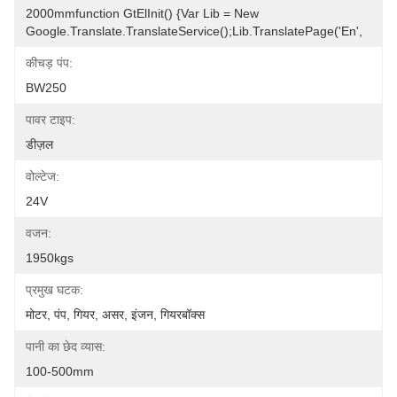
2000mmfunction GtElInit() {var Lib = New 
Google.translate.TranslateService();lib.translatePage('en',
कीचड़ पंप:
BW250
पावर टाइप:
डीज़ल
वोल्टेज:
24V
वजन:
1950kgs
प्रमुख घटक:
मोटर, पंप, गियर, असर, इंजन, गियरबॉक्स
पानी का छेद व्यास:
100-500mm