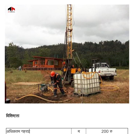
विशिष्टता
अधिकतम गहराई
म
200 रु