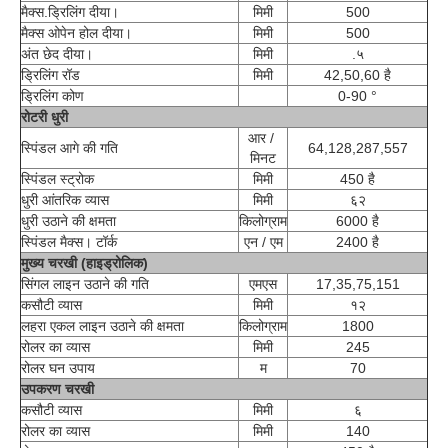
मैक्स.ड्रिलिंग दीया।
मिमी
500
मैक्स ओपेन होल दीया।
मिमी
500
अंत छेद दीया।
मिमी
.५
ड्रिलिंग रॉड
मिमी
42,50,60 है
ड्रिलिंग कोण
0-90 °
रोटरी धुरी
आर / 
स्पिंडल आगे की गति
64,128,287,557
मिनट
स्पिंडल स्ट्रोक
मिमी
450 है
धुरी आंतरिक व्यास
मिमी
६२
धुरी उठाने की क्षमता
किलोग्राम
6000 है
स्पिंडल मैक्स। टॉर्क
एन / एम
2400 है
मुख्य चरखी (हाइड्रोलिक)
सिंगल लाइन उठाने की गति
एमएस
17,35,75,151
कसौटी व्यास
मिमी
१२
लहरा एकल लाइन उठाने की क्षमता
किलोग्राम
1800
रोलर का व्यास
मिमी
245
रोलर घन उपाय
म
70
उपकरण चरखी
कसौटी व्यास
मिमी
६
रोलर का व्यास
मिमी
140