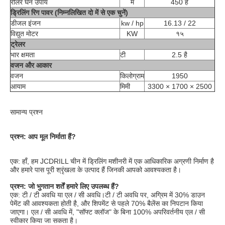
रोलर घन उपाय
म
450 है
ड्रिलिंग रिग पावर (निम्नलिखित दो में से एक चुनें)
डीजल इंजन
kw / hp
16.13 / 22
विद्युत मोटर
KW
१५
ट्रेलर
भार क्षमता
टी
2.5 है
वजन और आकार
वजन
किलोग्राम
1950
आयाम
मिमी
3300 × 1700 × 2500
सामान्य प्रश्न
प्रश्न: आप मूल निर्माता हैं?
एक: हाँ, हम JCDRILL चीन में ड्रिलिंग मशीनरी में एक आधिकारिक अग्रणी निर्माण है 
और हमारे पास पूरी श्रृंखला के उत्पाद हैं जिनकी आपको आवश्यकता है।
प्रश्न: जो भुगतान शर्तें हमारे लिए उपलब्ध हैं?
एक: टी / टी अवधि या एल / सी अवधि।टी / टी अवधि पर, अग्रिम में 30% डाउन 
पेमेंट की आवश्यकता होती है, और शिपमेंट से पहले 70% बैलेंस का निपटान किया 
जाएगा। एल / सी अवधि में, "सॉफ्ट क्लॉज" के बिना 100% अपरिवर्तनीय एल / सी 
स्वीकार किया जा सकता है।