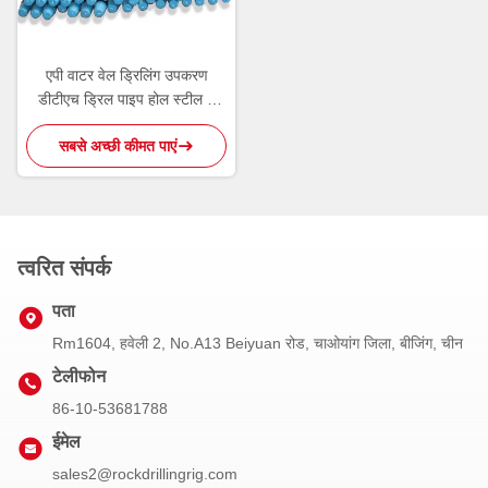
एपी वाटर वेल ड्रिलिंग उपकरण
डीटीएच ड्रिल पाइप होल स्टील 8
मिमी . नीचे
सबसे अच्छी कीमत पाएं
त्वरित संपर्क
पता
Rm1604, हवेली 2, No.A13 Beiyuan रोड, चाओयांग जिला, बीजिंग, चीन
टेलीफोन
86-10-53681788
ईमेल
sales2@rockdrillingrig.com