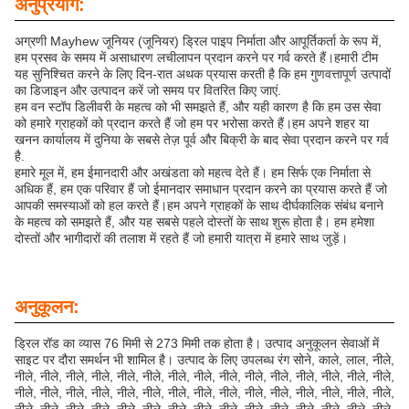
अनुप्रयोग:
अग्रणी Mayhew जूनियर (जूनियर) ड्रिल पाइप निर्माता और आपूर्तिकर्ता के रूप में,
हम प्रसव के समय में असाधारण लचीलापन प्रदान करने पर गर्व करते हैं।हमारी टीम
यह सुनिश्चित करने के लिए दिन-रात अथक प्रयास करती है कि हम गुणवत्तापूर्ण उत्पादों
का डिजाइन और उत्पादन करें जो समय पर वितरित किए जाएं.
हम वन स्टॉप डिलीवरी के महत्व को भी समझते हैं, और यही कारण है कि हम उस सेवा
को हमारे ग्राहकों को प्रदान करते हैं जो हम पर भरोसा करते हैं।हम अपने शहर या
खनन कार्यालय में दुनिया के सबसे तेज़ पूर्व और बिक्री के बाद सेवा प्रदान करने पर गर्व
है.
हमारे मूल में, हम ईमानदारी और अखंडता को महत्व देते हैं। हम सिर्फ एक निर्माता से
अधिक हैं, हम एक परिवार हैं जो ईमानदार समाधान प्रदान करने का प्रयास करते हैं जो
आपकी समस्याओं को हल करते हैं।हम अपने ग्राहकों के साथ दीर्घकालिक संबंध बनाने
के महत्व को समझते हैं, और यह सबसे पहले दोस्तों के साथ शुरू होता है। हम हमेशा
दोस्तों और भागीदारों की तलाश में रहते हैं जो हमारी यात्रा में हमारे साथ जुड़ें।
अनुकूलन:
ड्रिल रॉड का व्यास 76 मिमी से 273 मिमी तक होता है। उत्पाद अनुकूलन सेवाओं में
साइट पर दौरा समर्थन भी शामिल है। उत्पाद के लिए उपलब्ध रंग सोने, काले, लाल, नीले,
नीले, नीले, नीले, नीले, नीले, नीले, नीले, नीले, नीले, नीले, नीले, नीले, नीले, नीले, नीले,
नीले, नीले, नीले, नीले, नीले, नीले, नीले, नीले, नीले, नीले, नीले, नीले, नीले, नीले, नीले,