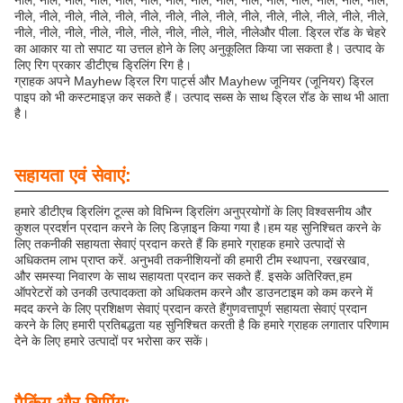
नीले, नीले, नीले, नीले, नीले, नीले, नीले, नीले, नीले, नीले, नीले, नीले, नीले, नीले, नीले,
नीले, नीले, नीले, नीले, नीले, नीले, नीले, नीले, नीले, नीले, नीले, नीले, नीले, नीले, नीले,
नीले, नीले, नीले, नीले, नीले, नीले, नीले, नीले, नीले, नीलेऔर पीला. ड्रिल रॉड के चेहरे
का आकार या तो सपाट या उत्तल होने के लिए अनुकूलित किया जा सकता है। उत्पाद के
लिए रिग प्रकार डीटीएच ड्रिलिंग रिग है।
ग्राहक अपने Mayhew ड्रिल रिग पार्ट्स और Mayhew जूनियर (जूनियर) ड्रिल
पाइप को भी कस्टमाइज़ कर सकते हैं। उत्पाद सब्स के साथ ड्रिल रॉड के साथ भी आता
है।
सहायता एवं सेवाएं:
हमारे डीटीएच ड्रिलिंग टूल्स को विभिन्न ड्रिलिंग अनुप्रयोगों के लिए विश्वसनीय और
कुशल प्रदर्शन प्रदान करने के लिए डिज़ाइन किया गया है।हम यह सुनिश्चित करने के
लिए तकनीकी सहायता सेवाएं प्रदान करते हैं कि हमारे ग्राहक हमारे उत्पादों से
अधिकतम लाभ प्राप्त करें. अनुभवी तकनीशियनों की हमारी टीम स्थापना, रखरखाव,
और समस्या निवारण के साथ सहायता प्रदान कर सकते हैं. इसके अतिरिक्त,हम
ऑपरेटरों को उनकी उत्पादकता को अधिकतम करने और डाउनटाइम को कम करने में
मदद करने के लिए प्रशिक्षण सेवाएं प्रदान करते हैंगुणवत्तापूर्ण सहायता सेवाएं प्रदान
करने के लिए हमारी प्रतिबद्धता यह सुनिश्चित करती है कि हमारे ग्राहक लगातार परिणाम
देने के लिए हमारे उत्पादों पर भरोसा कर सकें।