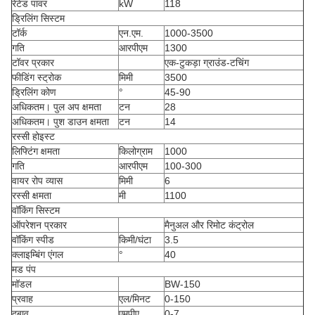
रेटेड पावर
kW
118
ड्रिलिंग सिस्टम
टॉर्क
एन.एम.
1000-3500
गति
आरपीएम
1300
टॉवर प्रकार
एक-टुकड़ा ग्राउंड-टचिंग
फीडिंग स्ट्रोक
मिमी
3500
ड्रिलिंग कोण
°
45-90
अधिकतम। पुल अप क्षमता
टन
28
अधिकतम। पुश डाउन क्षमता
टन
14
रस्सी होइस्ट
लिफ्टिंग क्षमता
किलोग्राम
1000
गति
आरपीएम
100-300
वायर रोप व्यास
मिमी
6
रस्सी क्षमता
मी
1100
वॉकिंग सिस्टम
ऑपरेशन प्रकार
मैनुअल और रिमोट कंट्रोल
वॉकिंग स्पीड
किमी/घंटा
3.5
क्लाइम्बिंग एंगल
°
40
मड पंप
मॉडल
BW-150
प्रवाह
एल/मिनट
0-150
दबाव
एमपीए
0-7