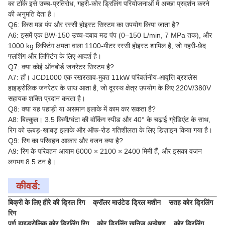
का टॉर्क इसे उच्च-प्रतिरोध, गहरी-कोर ड्रिलिंग परियोजनाओं में अच्छा प्रदर्शन करने
की अनुमति देता है।
Q6: किस मड पंप और रस्सी होइस्ट सिस्टम का उपयोग किया जाता है?
A6: इसमें एक BW-150 उच्च-दबाव मड पंप (0–150 L/min, 7 MPa तक), और
1000 kg लिफ्टिंग क्षमता वाला 1100-मीटर रस्सी होइस्ट शामिल है, जो गहरी-छेद
फ्लशिंग और लिफ्टिंग के लिए आदर्श है।
Q7: क्या कोई ऑनबोर्ड जनरेटर सिस्टम है?
A7: हाँ। JCD1000 एक रखरखाव-मुक्त 11kW परिवर्तनीय-आवृत्ति ब्रशलेस
हाइड्रोलिक जनरेटर के साथ आता है, जो दूरस्थ क्षेत्र उपयोग के लिए 220V/380V
सहायक शक्ति प्रदान करता है।
Q8: क्या यह पहाड़ी या असमान इलाके में काम कर सकता है?
A8: बिल्कुल। 3.5 किमी/घंटा की वॉकिंग स्पीड और 40° के चढ़ाई ग्रेडिएंट के साथ,
रिग को ऊबड़-खाबड़ इलाके और ऑफ-रोड गतिशीलता के लिए डिज़ाइन किया गया है।
Q9: रिग का परिवहन आकार और वजन क्या है?
A9: रिग के परिवहन आयाम 6000 × 2100 × 2400 मिमी हैं, और इसका वजन
लगभग 8.5 टन है।
कीवर्ड:
बिक्री के लिए हीरे की ड्रिल रिग क्रॉलर माउंटेड ड्रिल मशीन सतह कोर ड्रिलिंग
रिग
पूर्ण हाइड्रोलिक कोर ड्रिलिंग रिग कोर ड्रिलिंग खनिज अन्वेषण कोर ड्रिलिंग