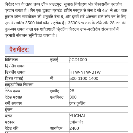
निरंतर भार के तहत उच्च टॉर्क आउटपुट, सुचारू नियंत्रण और विश्वसनीय प्रदर्शन
प्रदान करता है। रिग एक-टुकड़ा ग्राउंड-टचिंग मस्तूल से लैस है जो 45° से 90° तक
कुशल कोण समायोजन की अनुमति देता है, और इसमें लंबे अंतराल वाले कोर रन के लिए
एक विस्तारित 3500 मिमी फीड स्ट्रोक है। 3500Nm तक के टॉर्क और 28 टन की
पुल-अप क्षमता वाला एक शक्तिशाली ड्रिलिंग सिस्टम उच्च-प्रतिरोध संरचनाओं में
प्रभावी संचालन सुनिश्चित करता है।
पैरामीटर:
विशिष्टता
इकाई
JCD1000
ड्रिलिंग क्षमता
ड्रिलिंग क्षमता
HTW-NTW-BTW
ड्रिल गहराई
मी
500-1100-1400
हाइड्रोलिक सिस्टम
रेटेड दबाव
एमपीए
28
रेटेड प्रवाह
एल/मिनट
300
गर्मी अपव्यय
एयर कूलिंग
इंजन
ब्रांड
YUCHAI
प्रकार
टर्बोचार्जर
रेटेड गति
आरपीएम
2400