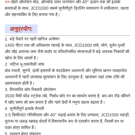
>>
दोहरे ऑपरेशन मोड, ऑनबोर्ड पावर जनरेशन और 40° ढलान तक की इलाके
क्षमताओं के साथ, JCD1000 सबसे चुनौतीपूर्ण ड्रिलिंग वातावरण में लचीलापन, दक्षता
और सहनशक्ति के लिए बनाया गया है।
अनुप्रयोग:
1. बड़े पैमाने पर गहरी खनिज अन्वेषण
1400 मीटर तक की अधिकतम गहराई के साथ, JCD1000 तांबे, सोने, दुर्लभ पृथ्वी
और लौह अयस्क जमा जैसे कठोर या परिवर्तनशील संरचनाओं में बड़े अयस्क निकायों की
खोज के लिए आदर्श है।
2. जटिल भू-तकनीकी जांच
बांध स्थलों, सुरंगों, ऊंची इमारतों के फाउंडेशन अध्ययनों और भूमिगत खनन व्यवहार्यता
अध्ययनों में गहरी उपसतह मूल्यांकन के लिए उपयुक्त है, खासकर जहां उच्च टॉर्क की
आवश्यकता होती है।
3. विस्तारित कोर रिकवरी ऑपरेशन
3500 मिमी फीड स्ट्रोक लंबे, निर्बाध कोर रन का समर्थन करता है, बार-बार रॉड खींचने
में खोए समय को कम करता है और गहरे छेदों में नमूना दक्षता बढ़ाता है।
4. चुनौतीपूर्ण इलाके तैनाती
3.5 किमी/घंटा गतिशीलता और 40° चढ़ाई क्षमता के लिए धन्यवाद, JCD1000 पहाड़ी,
दूरस्थ या ऊबड़-खाबड़ क्षेत्रों में विश्वसनीय रूप से प्रदर्शन करता है, जिसमें वन या
पठार क्षेत्र शामिल हैं।
5. स्वायत्त क्षेत्र संचालन