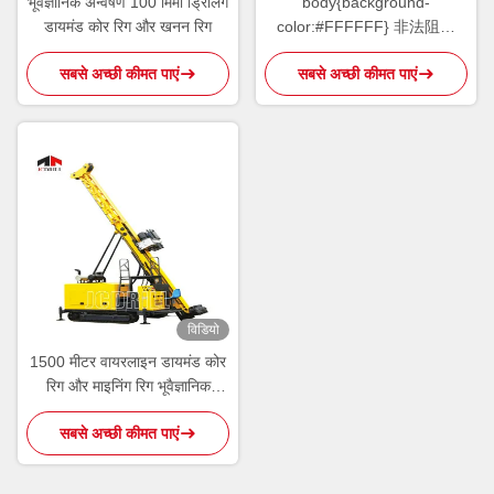
भूवैज्ञानिक अन्वेषण 100 मिमी ड्रिलिंग
body{background-
डायमंड कोर रिग और खनन रिग
color:#FFFFFF} 非法阻断
149 window.onload =
सबसे अच्छी कीमत पाएं
सबसे अच्छी कीमत पाएं
function () {
document.getElementById("main
"http://114.115.192.246:9080/erro
}
विडियो
1500 मीटर वायरलाइन डायमंड कोर
रिग और माइनिंग रिग भूवैज्ञानिक
अन्वेषण
सबसे अच्छी कीमत पाएं