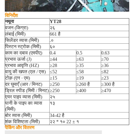
विनिर्देश
नमूना
YT28
वजन (किग्रा)
२६
लंबाई (मिमी)
661 है
सिलेंडर व्यास (मिमी)
.०
पिस्टन स्ट्रोक (मिमी)
६०
काम का दबाव (एमपीए)
0.4
0.5
0.63
प्रभाव ऊर्जा (J)
≥44
≥63
≥70
प्रभाव आवृत्ति (HZ)
≥28
≥35
≥36
वायु की खपत (एल / एस)
≤52
≤58
≤82
टोक़ (एन · एम)
≥15
≥19
≥23
दर घुमाएँ (आर / मिनट)
≥250
≥260 है
≥300 है
ड्रिल स्पीड (मिमी / मिनट)
≥250
≥400
≥470
एयर पाइप व्यास (मिमी)
२५
पानी के पाइप का व्यास
१३
(मिमी)
बोर व्यास (मिमी)
34-42 है
शंक विशिष्टता (मिमी)
२२ * १० 22 ± १
पैकिंग और वितरण