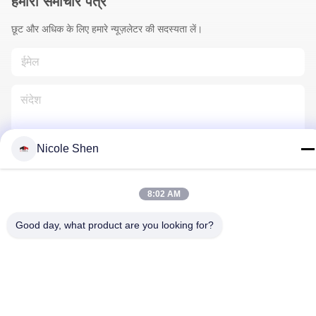
हमारा समाचार पत्र
छूट और अधिक के लिए हमारे न्यूज़लेटर की सदस्यता लें।
Nicole Shen
हमसे संपर्क करें
8:02 AM
Good day, what product are you looking for?
गोपनीयता नीति
|
साइटमैप
| चीन अच्छा गुणवत्ता रॉक ड्रिलिंग रिग आपूर्तिकर्ता.
कॉपीराइट © 2018-2026 Beijing Jincheng Mining Technology Co.,
Ltd. . सब सभी अधिकार सुरक्षित.