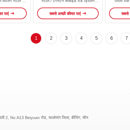
स फोर्जिंग स्टील को
स्टील / टंगस्टन कार्बाइड रॉड ड्रिलिंग
पतला रॉक ड
या
उपकरण
मत पाएं
सबसे अच्छी कीमत पाएं
सबसे 
1
2
3
4
5
6
7
ी 2, No.A13 Beiyuan रोड, चाओयांग जिला, बीजिंग, चीन