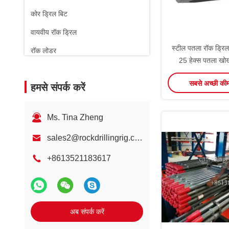
कोर ड्रिल बिट
वायवीय रॉक ड्रिल
स्टील पतला रॉक ड्रि
रॉक लोडर
25 हेक्स पतला खो
सबसे अच्छी की
हमसे संपर्क करें
Ms. Tina Zheng
sales2@rockdrillingrig.com
+8613521183617
अब संपर्क करें