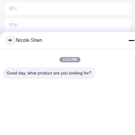
Nicole Shen
हमसे संपर्क करें
1:13 PM
Good day, what product are you looking for?
गोपनीयता नीति
|
साइटमैप
| चीन अच्छा गुणवत्ता रॉक ड्रिलिंग रिग आपूर्तिकर्ता.
कॉपीराइट © 2018-2026 Beijing Jincheng Mining Technology Co.,
Ltd. . सब सभी अधिकार सुरक्षित.