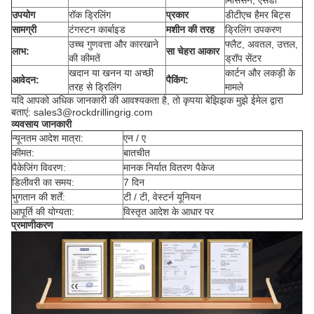
मिसिसन, एसडी
उपयोग
रॉक ड्रिलिंग
प्रकार
डीटीएच हैमर बिट्स
सामग्री
टंगस्टन कार्बाइड
मशीन की तरह
ड्रिलिंग उपकरण
उच्च गुणवत्ता और कारखाने
फ्लैट, अवतल, उत्तल,
लाभ:
सा चेहरा आकार
की कीमतें
ड्रॉप सेंटर
खदान या खनन या अच्छी
कार्टन और लकड़ी के
आवेदन:
पैकिंग:
तरह से ड्रिलिंग
मामले
यदि आपको अधिक जानकारी की आवश्यकता है, तो कृपया बेझिझक मुझे ईमेल द्वारा
बताएं: sales3@rockdrillingrig.com
व्यवसाय जानकारी
न्यूनतम आदेश मात्रा:
एन / ए
कीमत:
बातचीत
पैकेजिंग विवरण:
मानक निर्यात वितरण पैकेज
डिलीवरी का समय:
7 दिन
भुगतान की शर्तें:
टी / टी, वेस्टर्न यूनियन
आपूर्ति की योग्यता:
विस्तृत आदेश के आधार पर
प्रमाणीकरण