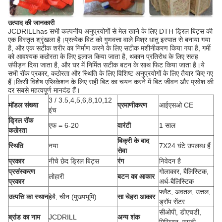
उत्पाद की जानकारी
JCDRILLhas सभी कल्पनीय अनुप्रयोगों से मेल खाने के लिए DTH ड्रिल बिट्स की
एक विस्तृत श्रृंखला है।प्रत्येक बिट को गुणवत्ता वाले मिश्र धातु इस्पात से बनाया गया
है, और एक सटीक शरीर का निर्माण करने के लिए सटीक मशीनीकरण किया गया है, गर्मी
को आवश्यक कठोरता के लिए इलाज किया जाता है, थकान प्रतिरोध के लिए सतह
संपीड़न दिया जाता है, और घर में निर्मित सटीक बटन के साथ फिट किया जाता है।ये
सभी रॉक प्रकार, कठोरता और स्थिति के लिए विशिष्ट अनुप्रयोगों के लिए तैयार किए गए
हैं।किसी विशेष एप्लिकेशन के लिए सही बिट का चयन करने में बिट जीवन और प्रवेश की
दर सबसे महत्वपूर्ण मानदंड हैं।
3 / 3.5,4,5,6,8,10,12
मॉडल संख्या
प्रमाणीकरण
आईएसओ CE
इंच
ड्रिल रॉक
एफ = 6-20
वारंटी
1 साल
कठोरता
बिक्री के बाद
स्थिति
नया
7X24 घंटे उपलब्ध हैं
सेवा
प्रकार
नीचे छेद ड्रिल बिट्स
रंग
निवेदन है
प्रसंस्करण
गोलाकार, बैलिस्टिक,
लोहारी
बटन का आकार
प्रकार
अर्ध-बैलिस्टिक
फ्लैट, अवतल, उत्तल,
उत्पत्ति का स्थान
हेबै, चीन (मुख्यभूमि)
सा चेहरा आकार
ड्रॉप सेंटर
सीओपी, डीएचडी,
ब्रांड का नाम
JCDRILL
अन्य शंक