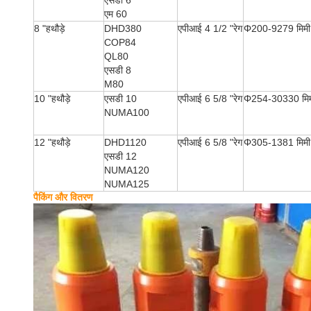
एसडी 6
एम 60
8 "हथौड़े
DHD380
एपीआई 4 1/2 "रेग
Φ200-9279 मिमी
COP84
QL80
एसडी 8
M80
10 "हथौड़े
एसडी 10
एपीआई 6 5/8 "रेग
Φ254-30330 मि
NUMA100
12 "हथौड़े
DHD1120
एपीआई 6 5/8 "रेग
Φ305-1381 मिमी
एसडी 12
NUMA120
NUMA125
पैकिंग और वितरण