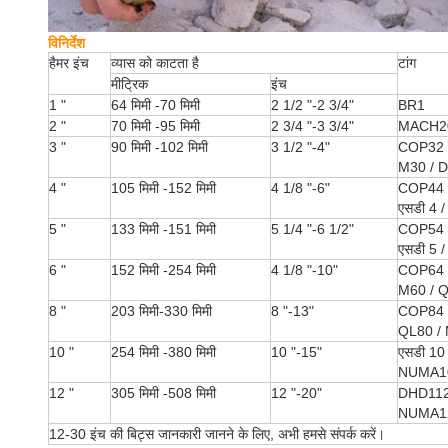
विनिर्देश
हैमर इंच
व्यास को काटता है
टांग
मीट्रिक
इंच
1 "
64 मिमी -70 मिमी
2 1/2 "-2 3/4"
BR1
2 "
70 मिमी -95 मिमी
2 3/4 "-3 3/4"
MACH20
3 "
90 मिमी -102 मिमी
3 1/2 "-4"
COP32 
M30 / 
4 "
105 मिमी -152 मिमी
4 1/8 "-6"
COP44 
एसडी 4 /
5 "
133 मिमी -151 मिमी
5 1/4 "-6 1/2"
COP54 
एसडी 5 /
6 "
152 मिमी -254 मिमी
4 1/8 "-10"
COP64 
M60 / QL
8 "
203 मिमी-330 मिमी
8 "-13"
COP84 
QL80 /
10 "
254 मिमी -380 मिमी
10 "-15"
एसडी 10
NUMA1
12 "
305 मिमी -508 मिमी
12 "-20"
DHD112
NUMA1
12-30 इंच की बिट्स जानकारी जानने के लिए, अभी हमसे संपर्क करें।