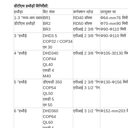
डीटीएच हथौड़ों विनिर्देशों:
हथौड़ा
बिट शंक
कनेक्शन थ्रेड
उपयुक्त सा
1-3 "मध्य-कम दबाव
BR1
RD40 बॉक्स
Φ64-mm76 मिमी
डीटीएच हथौड़ों
BR2
RD50 बॉक्स
Φ70-mm90 मिमी
BR3
एपीआई 2 3/8 "रेग
Φ90-Φ110 मिमी
3 “हथौड़े
DHD3.5
एपीआई 2 3/8 "रेग
Φ90-Φ110 मिमी
COP32 / COP34
एम 30
4 "हथौड़े
DHD340
एपीआई 2 3/8 "रेग
Φ105-30130 मि
COP44
QL40
एसडी 4
M40
5 "हथौड़े
डीएचडी 350
एपीआई 2 3/8 "रेग
Φ130-Φ156 मिम
COP54
एपीआई 3 1/2 "रेग
QL50
एसडी 5
एम 50
6 "हथौड़े
DHD360
एपीआई 3 1/2 "रेग
Φ152-mm203 म
COP64
QL60