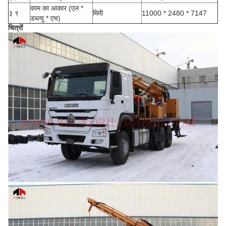
काम का आकार (एल *
३ ९
मिमी
11000 * 2480 * 7147
डब्ल्यू * एच)
चित्रों