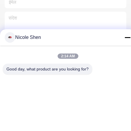
Nicole Shen
हमसे संपर्क करें
2:14 AM
Good day, what product are you looking for?
गोपनीयता नीति
|
साइटमैप
| चीन अच्छा गुणवत्ता रॉक ड्रिलिंग रिग आपूर्तिकर्ता.
कॉपीराइट © 2018-2026 Beijing Jincheng Mining Technology Co.,
Ltd. . सब सभी अधिकार सुरक्षित.