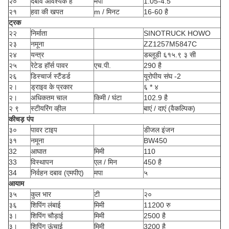
२०
दबाव आवश्यक है
मपा
1.05-4.5
२१
हवा की खपत
m / मिनट
16-60 है
ट्रक
२२
निर्माता
SINOTRUCK HOWO
२३
नमूना
ZZ1257M5847C
२४
यन्त्र
डब्लूडी ६१५.९ ३ सी
२५
रेटेड हॉर्स पावर
एच.पी.
290 है
२६
डिस्चार्ज स्टैंडर्ड
यूरोपीय संघ -2
२।
ड्राइव के प्रकार
६ * ४
२।
अधिकतम चाल
किमी / घंटा
102.9 है
२ ९
स्टीयरिंग व्हील
बाएं / दाएं (वैकल्पिक)
कीचड़ पंप
३०
पावर टाइप
डीजल इंजन
३१
नमूना
BW450
32
आघात
मिमी
110
33
विस्थापन
एल / मिन
450 है
34
निर्वहन दबाव (एमपीए)
मपा
५
आयाम
३५
कुल भार
टी
२०
३६
शिपिंग लंबाई
मिमी
11200 रु
३।
शिपिंग चौड़ाई
मिमी
2500 है
३।
शिपिंग ऊंचाई
मिमी
3200 है