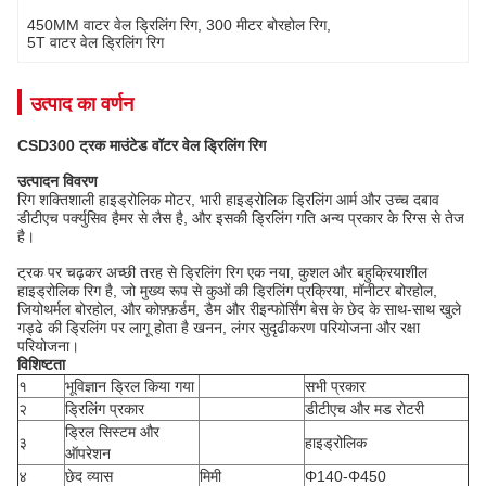
450MM वाटर वेल ड्रिलिंग रिग
, 
300 मीटर बोरहोल रिग
, 
5T वाटर वेल ड्रिलिंग रिग
उत्पाद का वर्णन
CSD300 ट्रक माउंटेड वॉटर वेल ड्रिलिंग रिग
उत्पादन विवरण
रिग शक्तिशाली हाइड्रोलिक मोटर, भारी हाइड्रोलिक ड्रिलिंग आर्म और उच्च दबाव
डीटीएच पर्क्युसिव हैमर से लैस है, और इसकी ड्रिलिंग गति अन्य प्रकार के रिग्स से तेज
है।
ट्रक पर चढ़कर अच्छी तरह से ड्रिलिंग रिग एक नया, कुशल और बहुक्रियाशील
हाइड्रोलिक रिग है, जो मुख्य रूप से कुओं की ड्रिलिंग प्रक्रिया, मॉनीटर बोरहोल,
जियोथर्मल बोरहोल, और कोफ़्फ़र्डम, डैम और रीइन्फोर्सिंग बेस के छेद के साथ-साथ खुले
गड्ढे की ड्रिलिंग पर लागू होता है खनन, लंगर सुदृढीकरण परियोजना और रक्षा
परियोजना।
विशिष्टता
१
भूविज्ञान ड्रिल किया गया
सभी प्रकार
२
ड्रिलिंग प्रकार
डीटीएच और मड रोटरी
ड्रिल सिस्टम और
३
हाइड्रोलिक
ऑपरेशन
४
छेद व्यास
मिमी
Φ140-Φ450