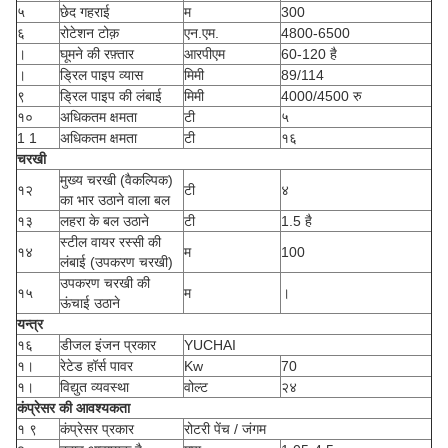
५
छेद गहराई
म
300
६
रोटेशन टोक़
एन.एम.
4800-6500
।
घूमने की रफ़्तार
आरपीएम
60-120 है
।
ड्रिल पाइप व्यास
मिमी
89/114
९
ड्रिल पाइप की लंबाई
मिमी
4000/4500 रु
१०
अधिकतम क्षमता
टी
५
1 1
अधिकतम क्षमता
टी
१६
चरखी
मुख्य चरखी (वैकल्पिक)
१२
टी
४
का भार उठाने वाला बल
१३
लहरा के बल उठाने
टी
1.5 है
स्टील वायर रस्सी की
१४
म
100
लंबाई (उपकरण चरखी)
उपकरण चरखी की
१५
म
।
ऊंचाई उठाने
यन्त्र
१६
डीजल इंजन प्रकार
YUCHAI
१।
रेटेड हॉर्स पावर
Kw
70
१।
विद्युत व्यवस्था
वोल्ट
२४
कंप्रेसर की आवश्यकता
१ ९
कंप्रेसर प्रकार
रोटरी पेंच / जंगम