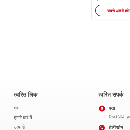
बिट्स
सबसे अच्छी की
त्वरित लिंक
त्वरित संपर्क
घर
पता
Rm1604, हवेल
हमारे बारे में
उत्पादों
टेलीफोन