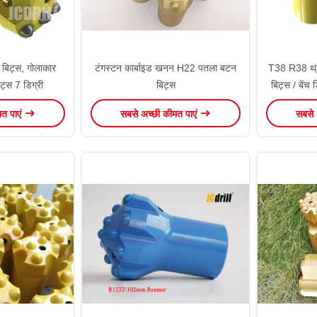
 बिट्स, गोलाकार
टंगस्टन कार्बाइड खनन H22 पतला बटन
T38 R38 थ्रे
ट्स 7 डिग्री
बिट्स
बिट्स / बेंच 
मत पाएं
सबसे अच्छी कीमत पाएं
सबसे 