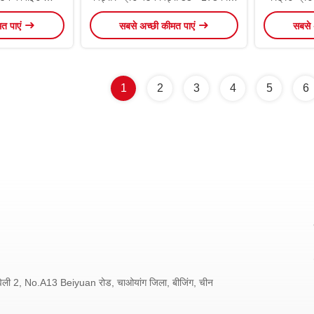
व्यास
मत पाएं
सबसे अच्छी कीमत पाएं
सबसे 
1
2
3
4
5
6
ी 2, No.A13 Beiyuan रोड, चाओयांग जिला, बीजिंग, चीन