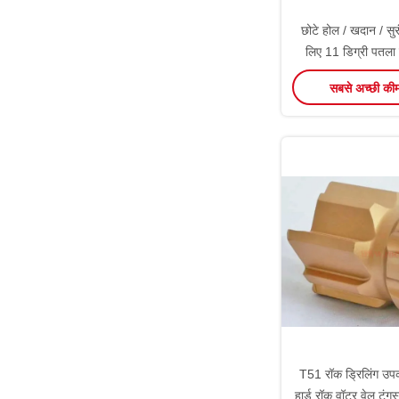
छोटे होल / खदान / सुरं
लिए 11 डिग्री पतला
बिट्स
सबसे अच्छी की
T51 रॉक ड्रिलिंग उपक
हार्ड रॉक वॉटर वेल टंगस